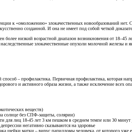
денции к «омоложению» злокачественных новообразований нет. С
кусственно созданной. И она не имеет под собой четкой доказат
н более низкий возрастной диапазон возникновения от 18–45 ле
 наследственные злокачественные опухоли молочной железы и я
й способ – профилактика. Первичная профилактика, которая на
дорового и активного образа жизни, а также исключение всех о
ркотических веществ)
на солнце без СПФ-защиты, солярии)
ти для лиц 18-45 лет 3 км пешком в среднем темпе или 30 мину
 депрессии негативно сказываются на здоровье
ака шейки матки – вирус папилломы человека, от которого уже е