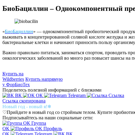
БиоБациллин – Однокомпонентный пр
«
БиоБациллин
» — однокомпонентный пробиотический продук
выживать в концентрированной соляной кислоте желудка и же
бактериальные клетки и начинают приносить пользу организму
Важно правильно питаться, заниматься спортом, проводить п
онкологических заболеваний во много раз повысит шансы на п
Купить на
Wildberries
Купить напрямую
у ФорБиоТех
Поделитесь полезной информацией с близкими
ВК
ОК
Telegram
Ссылка
Ссылка скопирована
Новый год - новый я!❄
♡Прийдите в новый год со стройным телом. Купите пробиоти
Подписывайтесь на наши социальные сети:
Группа
ОК
Профиль
ОК
Telegram
ВК