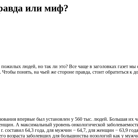
равда или миф?
 пожилых людей, но так ли это? Все чаще в заголовках газет м
. Чтобы понять, на чьей же стороне правда, стоит обратиться к
зования впервые был установлен у 560 тыс. людей. Большая их ч
нщин. А максимальный уровень онкологической заболеваемости о
 составил 64,3 года, для мужчин − 64,7, для женщин − 63,9 года (
го возраста заболевших для большинства нозологий как у мужчи