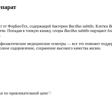
епарат
т от ФорБиоТех, содержащий бактерии
Bacillus subtilis
. Клетки
Ba
лчи. Попадая в тонкую кишку, споры
Bacillus subtilis
ощущают бла
.
рофилактические медицинские осмотры — все это поможет подде
олное оздоровление, сохранение высокого качества жизни.
ки по привлекательной цене♡