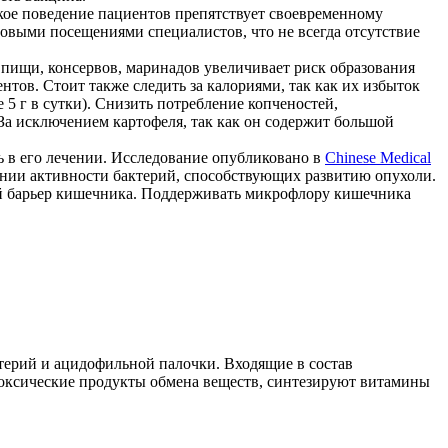
акое поведение пациентов препятствует своевременному
новыми посещениями специалистов, что не всегда отсутствие
пищи, консервов, маринадов увеличивает риск образования
тов. Стоит также следить за калориями, так как их избыток
5 г в сутки). Снизить потребление копченостей,
 За исключением картофеля, так как он содержит большой
 в его лечении. Исследование опубликовано в
Chinese Medical
ении активности бактерий, способствующих развитию опухоли.
ый барьер кишечника. Поддерживать микрофлору кишечника
терий и ацидофильной палочки. Входящие в состав
токсические продукты обмена веществ, синтезируют витамины