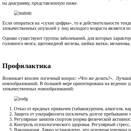
на диаграмму, представленную ниже.
Если опираться на «сухие цифры», то в действительности тен
злокачественных опухолей у лиц молодого возраста является ис
Однако существуют группы заболеваний, для которых характере
головного мозга, щитовидной железы, шейки матки, меланома,
Профилактика
Возникает вполне логичный вопрос: «Что же делать?». Лучши
новообразований. В большей мере ориентирована на ведение з
злокачественных новообразований:
Отказ от вредных привычек (табакокурения, алкоголя, на
Защита от ультрафиолета (исключать долгое пребывание 
Регулярные занятия спортом (норма физической активнос
Контроль психологического здоровья. Регулярный стресс,
Вакцинация. Давно установлено, что основная причина р