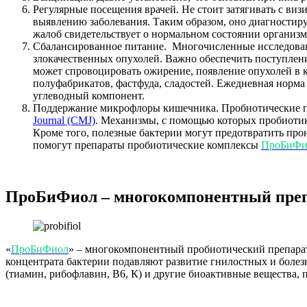
Регулярные посещения врачей. Не стоит затягивать с виз
выявлению заболевания. Таким образом, оно диагностиру
жалоб свидетельствует о нормальном состоянии организм
Сбалансированное питание. Многочисленные исследовани
злокачественных опухолей. Важно обеспечить поступлени
может спровоцировать ожирение, появление опухолей в к
полуфабрикатов, фастфуда, сладостей. Ежедневная норма 
углеводный компонент.
Поддержание микрофлоры кишечника. Пробиотические пре
Journal (CMJ)
. Механизмы, с помощью которых пробиотик
Кроме того, полезные бактерии могут предотвратить пр
помогут препараты пробиотические комплексы
ПроБиФи
ПроБиФиол – многокомпонентный пре
«
ПроБиФиол
» – многокомпонентный пробиотический препарат.
концентрата бактерии подавляют развитие гнилостных и боле
(тиамин, рибофлавин, В6, К) и другие биоактивные вещества,