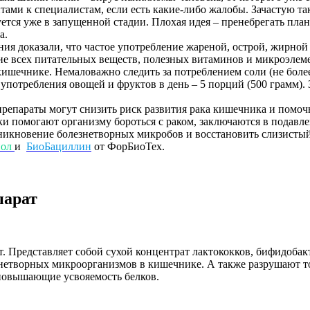
итами к специалистам, если есть какие-либо жалобы. Зачастую т
ется уже в запущенной стадии. Плохая идея – пренебрегать пла
а.
я доказали, что частое употребление жареной, острой, жирной 
е всех питательных веществ, полезных витаминов и микроэлемен
ишечнике. Немаловажно следить за потреблением соли (не более 
употребления овощей и фруктов в день – 5 порций (500 грамм).
параты могут снизить риск развития рака кишечника и помочь
и помогают организму бороться с раком, заключаются в подавл
оникновение болезнетворных микробов и восстановить слизист
ол
и
БиоБациллин
от ФорБиоТех.
парат
 Представляет собой сухой концентрат лактококков, бифидобак
знетворных микроорганизмов в кишечнике. А также разрушают 
 повышающие усвояемость белков.