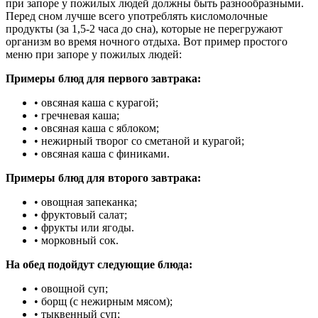
при запоре у пожилых людей должны быть разнообразными.
Перед сном лучше всего употреблять кисломолочные
продукты (за 1,5-2 часа до сна), которые не перегружают
организм во время ночного отдыха. Вот пример простого
меню при запоре у пожилых людей:
Примеры блюд для первого завтрака:
• овсяная каша с курагой;
• гречневая каша;
• овсяная каша с яблоком;
• нежирный творог со сметаной и курагой;
• овсяная каша с финиками.
Примеры блюд для второго завтрака:
• овощная запеканка;
• фруктовый салат;
• фрукты или ягоды.
• морковный сок.
На обед подойдут следующие блюда:
• овощной суп;
• борщ (с нежирным мясом);
• тыквенный суп;