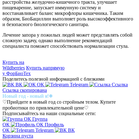
расстройства желудочно-кишечного тракта, улучшает
пищеварение, запускает иммунную систему и
восстанавливает баланс микрофлоры кишечника. Таким
образом, БиоБациллин выполняет роль высокоэффективного
и безопасного биологического санитара.
Лечение запора у пожилых людей может представлять собой
сложную задачу, однако выполнение рекомендаций
специалиста поможет способствовать нормализации стула.
Купить на
Wildberries
Купить напрямую
у ФорБиоТех
Поделитесь полезной информацией с близкими
ВК
ОК
Telegram
Ссылка
Ссылка скопирована
Новый год - новый я!❄
♡Прийдите в новый год со стройным телом. Купите
пробиотики по привлекательной цене♡
Подписывайтесь на наши социальные сети:
Группа
ОК
Профиль
ОК
Telegram
ВК
Корзина пуста