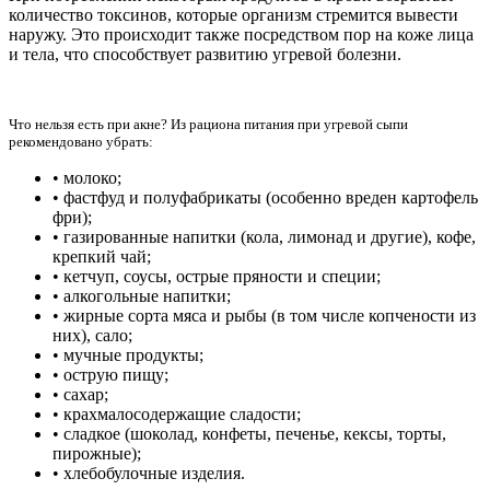
количество токсинов, которые организм стремится вывести
наружу. Это происходит также посредством пор на коже лица
и тела, что способствует развитию угревой болезни.
Что нельзя есть при акне? Из рациона питания при угревой сыпи
рекомендовано убрать:
• молоко;
• фастфуд и полуфабрикаты (особенно вреден картофель
фри);
• газированные напитки (кола, лимонад и другие), кофе,
крепкий чай;
• кетчуп, соусы, острые пряности и специи;
• алкогольные напитки;
• жирные сорта мяса и рыбы (в том числе копчености из
них), сало;
• мучные продукты;
• острую пищу;
• сахар;
• крахмалосодержащие сладости;
• сладкое (шоколад, конфеты, печенье, кексы, торты,
пирожные);
• хлебобулочные изделия.