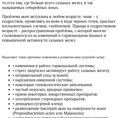
то есть там, где больше всего сальных желез, в так
называемых себорейных зонах.
Проблема акне актуальна в любом возрасте, чаще – у
подростков, проявляясь на коже в виде черных точек, красных
воспалительных узелков, гнойничков. Прыщи в подростковом
возрасте – распространенная проблема, с которой многие
сталкиваются из-за изменений в гормональном балансе и
повышенной активности сальных желез.
Выделяют такие причины появления и развития акне (угревой сыпи):
• изменения в работе гормональной системы;
• стресс (кортизол активирует работу сальных желез);
• неправильный уход за кожей;
• нарушения иммунной системы;
• некоторые гинекологические заболевания;
• частый недосып, вредные привычки;
• прием некоторых лекарственных препаратов;
• употребление стероидных препаратов;
• демодекоз (угревой клещ);
• размножение бактерий акне на поверхности кожи
(Propionibacterium acnes или Malassezia);
• неправильное питание (сбалансированное питание